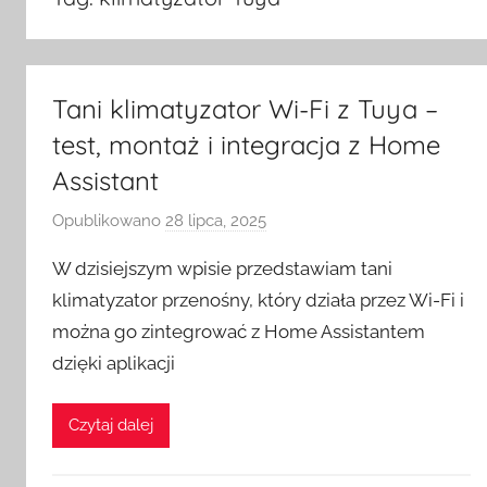
Tani klimatyzator Wi-Fi z Tuya –
test, montaż i integracja z Home
Assistant
Opublikowano
28 lipca, 2025
p
r
W dzisiejszym wpisie przedstawiam tani
z
klimatyzator przenośny, który działa przez Wi-Fi i
e
można go zintegrować z Home Assistantem
z
dzięki aplikacji
H
o
m
Czytaj dalej
e
S