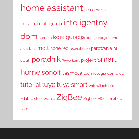
home assistant
homeswitch
inteligentny
instalacja
integracja
dom
konfiguracja
kamera
konfiguracja home
mqtt
pl
node red
parowanie
assistant
oświetlenie
smart
poradnik
projekt
plugin
Powerbank
home
sonoff
tasmota
technologia domowa
tuya
tutorial
tuya smart
wifi
wilgotność
ZigBee
zdalne sterowanie
zrób to
Zigbee2MQTT
sam