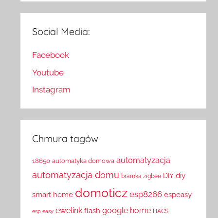
Social Media:
Facebook
Youtube
Instagram
Chmura tagów
automatyzacja
18650
automatyka domowa
automatyzacja domu
diy
DIY
bramka zigbee
domoticz
esp8266
smart home
espeasy
ewelink
google home
flash
HACS
esp easy