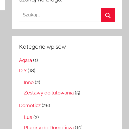
Szukaj:
Szukaj
Kategorie wpisów
Aqara
(1)
DIY
(18)
Inne
(2)
Zestawy do lutowania
(5)
Domoticz
(28)
Lua
(2)
Pluginy do Domoticza
(10)