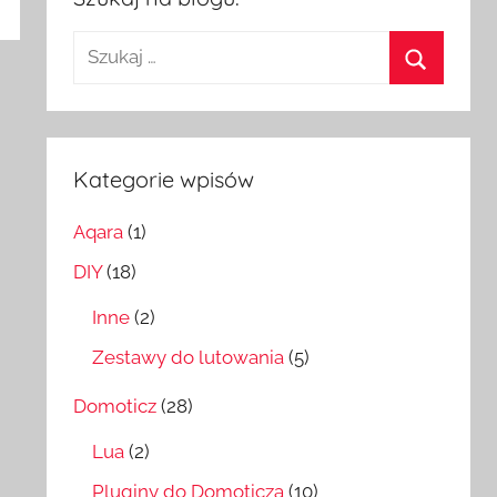
Szukaj:
Szukaj
Kategorie wpisów
Aqara
(1)
DIY
(18)
Inne
(2)
Zestawy do lutowania
(5)
Domoticz
(28)
Lua
(2)
Pluginy do Domoticza
(10)