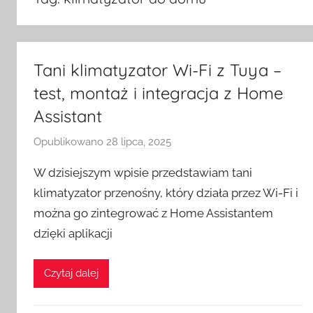
Tani klimatyzator Wi-Fi z Tuya –
test, montaż i integracja z Home
Assistant
Opublikowano
28 lipca, 2025
p
r
W dzisiejszym wpisie przedstawiam tani
z
klimatyzator przenośny, który działa przez Wi-Fi i
e
można go zintegrować z Home Assistantem
z
dzięki aplikacji
H
o
m
Czytaj dalej
e
S