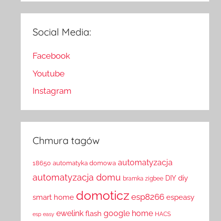
Social Media:
Facebook
Youtube
Instagram
Chmura tagów
automatyzacja
18650
automatyka domowa
automatyzacja domu
diy
DIY
bramka zigbee
domoticz
esp8266
smart home
espeasy
ewelink
google home
flash
HACS
esp easy