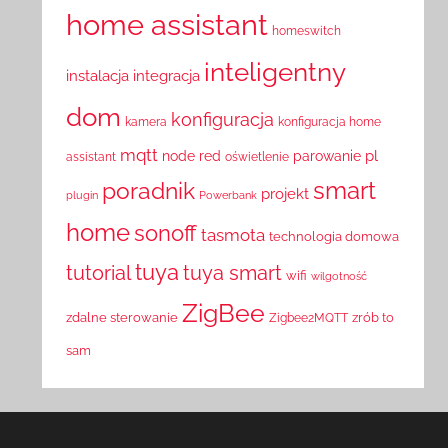
home assistant
homeswitch
inteligentny
instalacja
integracja
dom
konfiguracja
kamera
konfiguracja home
mqtt
pl
node red
parowanie
assistant
oświetlenie
smart
poradnik
projekt
plugin
Powerbank
home
sonoff
tasmota
technologia domowa
tuya
tutorial
tuya smart
wifi
wilgotność
ZigBee
zdalne sterowanie
zrób to
Zigbee2MQTT
sam