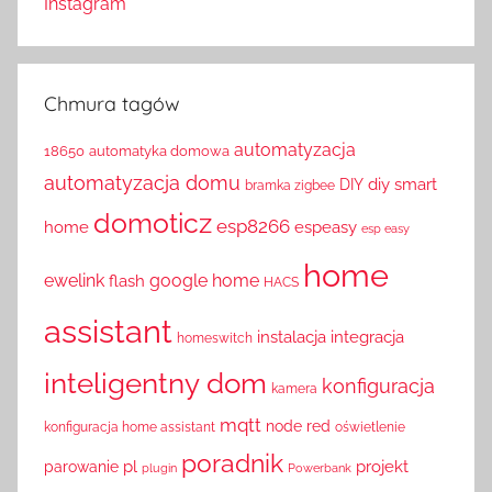
Instagram
Chmura tagów
automatyzacja
18650
automatyka domowa
automatyzacja domu
diy smart
DIY
bramka zigbee
domoticz
esp8266
home
espeasy
esp easy
home
ewelink
google home
flash
HACS
assistant
instalacja
integracja
homeswitch
inteligentny dom
konfiguracja
kamera
mqtt
node red
konfiguracja home assistant
oświetlenie
poradnik
pl
projekt
parowanie
plugin
Powerbank