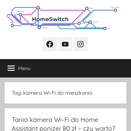
Przejdź
do
treści
Facebook
Youtube
Instagram
Menu
Tag:
kamera Wi-Fi do mieszkania
Tania kamera Wi-Fi do Home
Assistant poniżej 80 zł – czy warto?