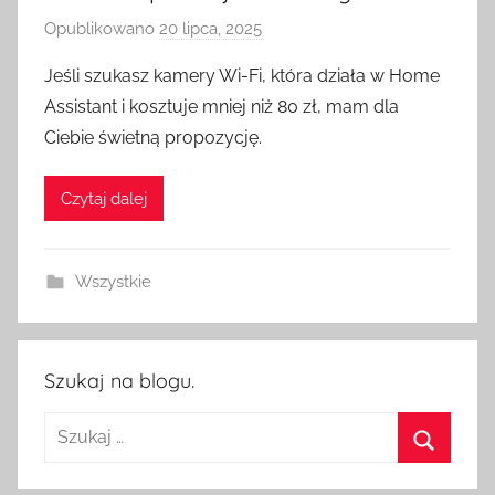
Opublikowano
20 lipca, 2025
p
r
Jeśli szukasz kamery Wi-Fi, która działa w Home
z
Assistant i kosztuje mniej niż 80 zł, mam dla
e
Ciebie świetną propozycję.
z
H
Czytaj dalej
o
m
e
Wszystkie
S
w
i
t
Szukaj na blogu.
c
Szukaj:
h
Szukaj