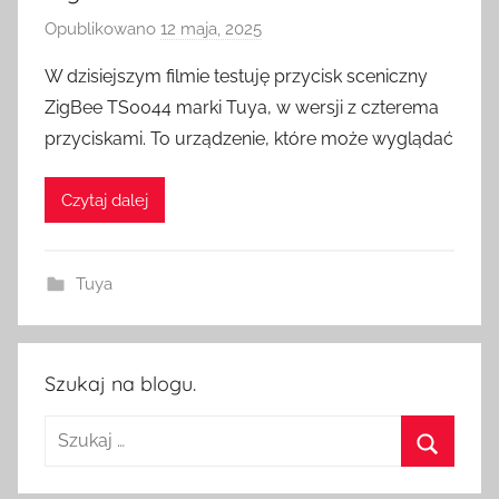
Opublikowano
12 maja, 2025
p
r
W dzisiejszym filmie testuję przycisk sceniczny
z
ZigBee TS0044 marki Tuya, w wersji z czterema
e
przyciskami. To urządzenie, które może wyglądać
z
H
Czytaj dalej
o
m
e
Tuya
S
w
i
t
Szukaj na blogu.
c
Szukaj:
h
Szukaj