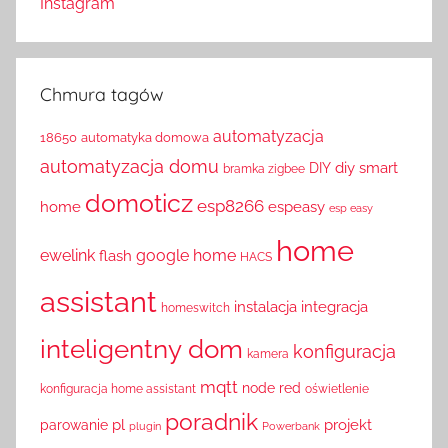
Instagram
Chmura tagów
automatyzacja
18650
automatyka domowa
automatyzacja domu
diy smart
DIY
bramka zigbee
domoticz
esp8266
home
espeasy
esp easy
home
ewelink
google home
flash
HACS
assistant
instalacja
integracja
homeswitch
inteligentny dom
konfiguracja
kamera
mqtt
node red
konfiguracja home assistant
oświetlenie
poradnik
pl
projekt
parowanie
plugin
Powerbank