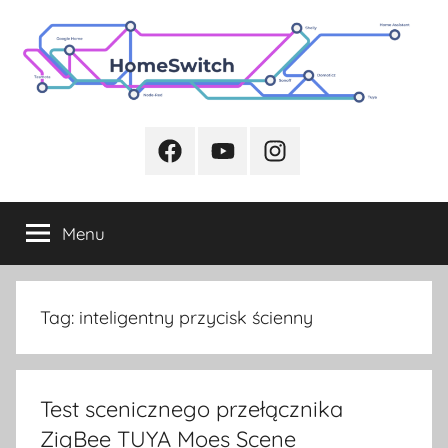
Przejdź
do
treści
Facebook
Youtube
Instagram
Menu
Tag:
inteligentny przycisk ścienny
Test scenicznego przełącznika
ZigBee TUYA Moes Scene