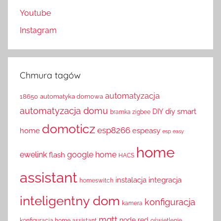
Youtube
Instagram
Chmura tagów
automatyzacja
18650
automatyka domowa
automatyzacja domu
diy smart
DIY
bramka zigbee
domoticz
esp8266
home
espeasy
esp easy
home
ewelink
google home
flash
HACS
assistant
instalacja
integracja
homeswitch
inteligentny dom
konfiguracja
kamera
mqtt
node red
konfiguracja home assistant
oświetlenie