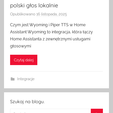
polski głos lokalnie
Opublikowano
16 listopada, 2025
p
r
Czym jest Wyoming i Piper TTS w Home
z
Assistant Wyoming to integracja, która łączy
e
Home Assistanta z zewnętrznymi usługami
z
głosowymi
H
o
Czytaj dalej
m
e
S
Integracje
w
i
t
c
Szukaj na blogu.
h
Szukaj: