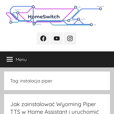
Przejdź
do
treści
Facebook
Youtube
Instagram
Menu
Tag:
instalacja piper
Jak zainstalować Wyoming Piper
TTS w Home Assistant i uruchomić