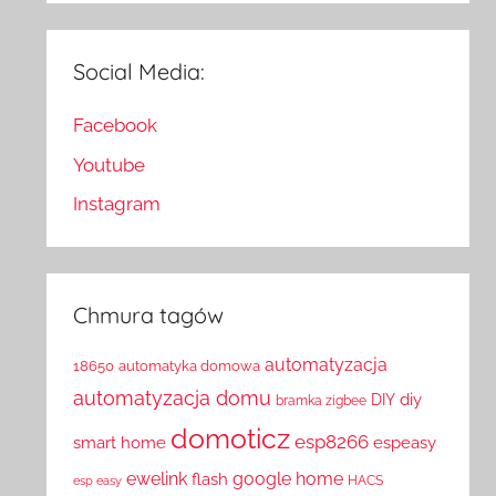
Social Media:
Facebook
Youtube
Instagram
Chmura tagów
automatyzacja
18650
automatyka domowa
automatyzacja domu
diy
DIY
bramka zigbee
domoticz
esp8266
smart home
espeasy
ewelink
google home
flash
HACS
esp easy