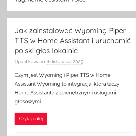
Jak zainstalować Wyoming Piper
TTS w Home Assistant i uruchomić
polski głos lokalnie
Opublikowano
16 listopada, 2025
p
r
Czym jest Wyoming i Piper TTS w Home
z
Assistant Wyoming to integracja, która łączy
e
Home Assistanta z zewnętrznymi usługami
z
głosowymi
H
o
m
Czytaj dalej
e
S