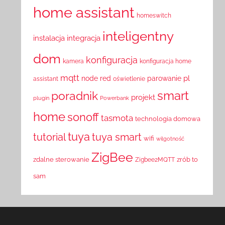
home assistant
homeswitch
inteligentny
instalacja
integracja
dom
konfiguracja
kamera
konfiguracja home
mqtt
pl
node red
parowanie
assistant
oświetlenie
smart
poradnik
projekt
plugin
Powerbank
home
sonoff
tasmota
technologia domowa
tuya
tutorial
tuya smart
wifi
wilgotność
ZigBee
zdalne sterowanie
zrób to
Zigbee2MQTT
sam