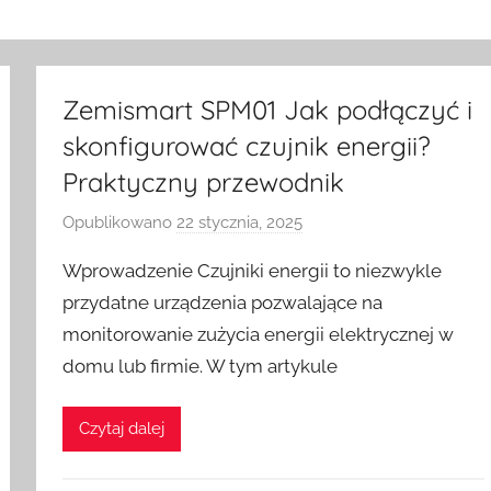
Zemismart SPM01 Jak podłączyć i
skonfigurować czujnik energii?
Praktyczny przewodnik
Opublikowano
22 stycznia, 2025
p
r
Wprowadzenie Czujniki energii to niezwykle
z
przydatne urządzenia pozwalające na
e
monitorowanie zużycia energii elektrycznej w
z
domu lub firmie. W tym artykule
H
o
m
Czytaj dalej
e
S