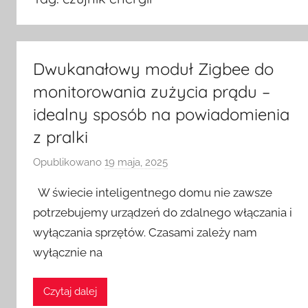
Dwukanałowy moduł Zigbee do
monitorowania zużycia prądu –
idealny sposób na powiadomienia
z pralki
Opublikowano
19 maja, 2025
p
r
W świecie inteligentnego domu nie zawsze
z
potrzebujemy urządzeń do zdalnego włączania i
e
wyłączania sprzętów. Czasami zależy nam
z
wyłącznie na
H
o
m
Czytaj dalej
e