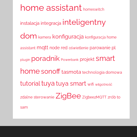
home assistant
homeswitch
inteligentny
instalacja
integracja
dom
konfiguracja
kamera
konfiguracja home
mqtt
pl
node red
parowanie
assistant
oświetlenie
smart
poradnik
projekt
plugin
Powerbank
home
sonoff
tasmota
technologia domowa
tuya
tutorial
tuya smart
wifi
wilgotność
ZigBee
zdalne sterowanie
zrób to
Zigbee2MQTT
sam