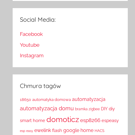
Social Media:
Facebook
Youtube
Instagram
Chmura tagów
automatyzacja
18650
automatyka domowa
automatyzacja domu
diy
DIY
bramka zigbee
domoticz
esp8266
smart home
espeasy
ewelink
google home
flash
HACS
esp easy