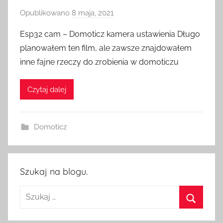
Opublikowano
8 maja, 2021
p
r
Esp32 cam – Domoticz kamera ustawienia Długo
z
planowałem ten film, ale zawsze znajdowałem
e
inne fajne rzeczy do zrobienia w domoticzu
z
H
Czytaj dalej
o
m
e
Domoticz
S
w
i
t
Szukaj na blogu.
c
Szukaj:
h
Szukaj