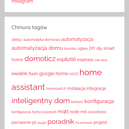
Instagram
Chmura tagów
automatyzacja
18650
automatyka domowa
automatyzacja domu
diy smart
DIY
bramka zigbee
domoticz
esp8266
home
espeasy
esp easy
home
ewelink
google home
flash
HACS
assistant
instalacja
integracja
homeswitch
inteligentny dom
konfiguracja
kamera
mqtt
node red
konfiguracja home assistant
oświetlenie
poradnik
pl
projekt
parowanie
plugin
Powerbank