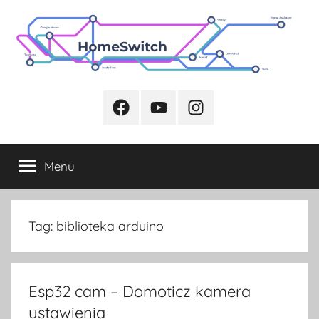
Przejdź
do
treści
Facebook
Youtube
Instagram
Menu
Tag:
biblioteka arduino
Esp32 cam – Domoticz kamera
ustawienia