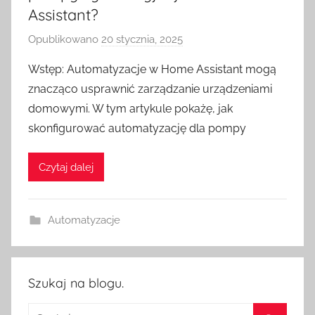
Assistant?
Opublikowano
20 stycznia, 2025
p
r
Wstęp: Automatyzacje w Home Assistant mogą
z
znacząco usprawnić zarządzanie urządzeniami
e
domowymi. W tym artykule pokażę, jak
z
skonfigurować automatyzację dla pompy
H
o
Czytaj dalej
m
e
S
Automatyzacje
w
i
t
c
Szukaj na blogu.
h
Szukaj: