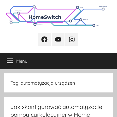
Przejdź
do
treści
Facebook
Youtube
Instagram
Menu
Tag:
automatyzacja urządzeń
Jak skonfigurować automatyzację
pompy cyrkulacyjnej w Home