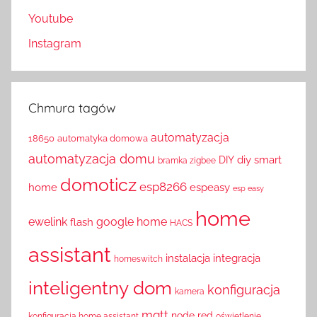
Youtube
Instagram
Chmura tagów
automatyzacja
18650
automatyka domowa
automatyzacja domu
diy smart
DIY
bramka zigbee
domoticz
esp8266
home
espeasy
esp easy
home
ewelink
google home
flash
HACS
assistant
instalacja
integracja
homeswitch
inteligentny dom
konfiguracja
kamera
mqtt
node red
konfiguracja home assistant
oświetlenie