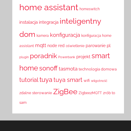
home assistant
homeswitch
inteligentny
instalacja
integracja
dom
konfiguracja
kamera
konfiguracja home
mqtt
pl
node red
parowanie
assistant
oświetlenie
smart
poradnik
projekt
plugin
Powerbank
home
sonoff
tasmota
technologia domowa
tuya
tutorial
tuya smart
wifi
wilgotność
ZigBee
zdalne sterowanie
zrób to
Zigbee2MQTT
sam