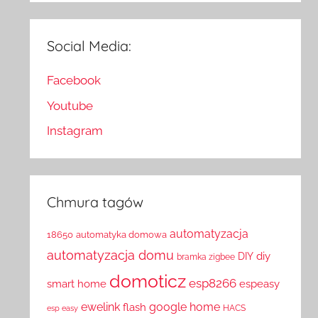
Social Media:
Facebook
Youtube
Instagram
Chmura tagów
automatyzacja
18650
automatyka domowa
automatyzacja domu
diy
DIY
bramka zigbee
domoticz
esp8266
smart home
espeasy
ewelink
google home
flash
HACS
esp easy