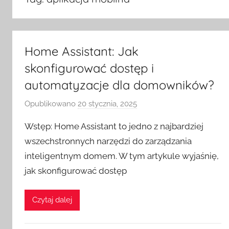
Home Assistant: Jak
skonfigurować dostęp i
automatyzacje dla domowników?
Opublikowano
20 stycznia, 2025
p
r
Wstęp: Home Assistant to jedno z najbardziej
z
wszechstronnych narzędzi do zarządzania
e
inteligentnym domem. W tym artykule wyjaśnię,
z
jak skonfigurować dostęp
H
o
m
Czytaj dalej
e
S